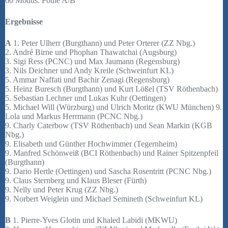
60 Modus: Poule A/B
Ergebnisse
A
1. Peter Ulherr (Burgthann) und Peter Orterer (ZZ Nbg.)
2. André Birne und Phophan Thawatchai (Augsburg)
3. Sigi Ress (PCNC) und Max Jaumann (Regensburg)
3. Nils Deichner und Andy Kreile (Schweinfurt KL)
5. Ammar Naffati und Bachir Zenagi (Regensburg)
5. Heinz Buresch (Burgthann) und Kurt Lößel (TSV Röthenbach)
5. Sebastian Lechner und Lukas Kuhr (Oettingen)
5. Michael Will (Würzburg) und Ulrich Moritz (KWU München) 9.
Lola und Markus Herrmann (PCNC Nbg.)
9. Charly Caterbow (TSV Röthenbach) und Sean Markin (KGB
Nbg.)
9. Elisabeth und Günther Hochwimmer (Tegernheim)
9. Manfred Schönweiß (BCI Röthenbach) und Rainer Spitzenpfeil
(Burgthann)
9. Dario Hertle (Oettingen) und Sascha Rosentritt (PCNC Nbg.)
9. Claus Sternberg und Klaus Bleser (Fürth)
9. Nelly und Peter Krug (ZZ Nbg.)
9. Norbert Weiglein und Michael Semineth (Schweinfurt KL)
B
1. Pierre-Yves Glotin und Khaled Labidi (MKWU)