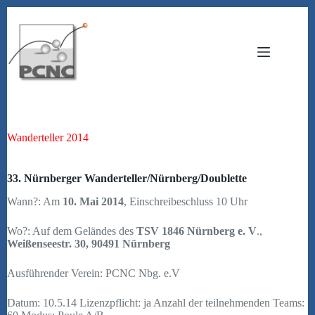
Zum
Inhalt
springen
Wanderteller 2014
33. Nürnberger Wanderteller/Nürnberg/Doublette
Wann?: Am
10. Mai 2014
, Einschreibeschluss 10 Uhr
Wo?: Auf dem Geländes des
TSV 1846 Nürnberg e. V
.,
Weißenseestr. 30, 90491 Nürnberg
Ausführender Verein: PCNC Nbg. e.V
Datum: 10.5.14 Lizenzpflicht: ja Anzahl der teilnehmenden Teams: