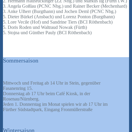
2. Hermann Hausruckinger (ZZ Nbg.) und Markus Ilg (Furth i.W.)
3. Angela Goßlau (PCNC Nbg.) und Rainer Becker (Mechenhard)
3. Anke Ulherr (Burgthann) und Jochen Deml (PCNC Nbg.)
5. Dieter Bürkel (Ansbach) und Lorenz Ponton (Burgthann)
5. Lore Vecile (Hof) und Sandrine Tiers (BCI Röthenbach)
5. Doris Roden und Waltraud Nowak (Fürth)
5. Stojna und Günther Pauly (BCI Röthenbach)
Sommersaison
Mittwoch und Freitag ab 14 Uhr in Stein, gegenüber
Fasanenring 15.
Donnerstag ab 17 Uhr beim Café Kiosk, in der
Rosenau/Nürnberg.
Jeden 1. Donnerstag im Monat spielen wir ab 17 Uhr im
Fürther Südstadtpark, Eingang Fronmüllerstraße
Wintersaison